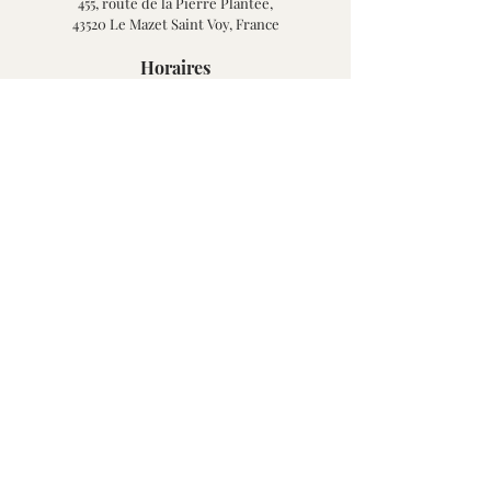
455, route de la Pierre Plantée,
43520 Le Mazet Saint Voy, France
Horaires
- d'octobre à mai :
- de juin à septembre :
Du mardi a
u s
am
edi
Du jeudi au samedi
De 9h à 12h - 14h
3
0 à 18h30
De 9h à 12h - 15h à 18h
Contact
Email :
rucherdesaintvoy@orange.fr
Tel : 04 71 65 04 82
A propos
Notre Histoire
Nos points de vente
Click & Collect
Questions fréquentes
Mentions légales
Conditions Générales d'Utilisation (CGU)
©2025 par Au Rucher de Saint Voy, tous droits réservés