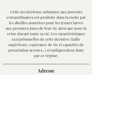
Cette mystérieuse substance aux pouvoirs
extraordinaires est produite dans la ruche par
les abeilles nourrices pour les jeunes larves
aux premiers jours de leur vie ainsi que pour la
reine durant toute sa vie. Les caractéristiques
exceptionnelles de cette dernière (taille
supérieure, espérance de vie et capacités de
procréation accrues...) s'expliqueraient donc
par ce régime.
Adresse
455, route de la Pierre Plantée,
43520 Le Mazet Saint Voy, France
Horaires
- d'octobre à mai :
- de juin à septembre :
Du mardi a
u s
am
edi
Du jeudi au samedi
De 9h à 12h - 14h
3
0 à 18h30
De 9h à 12h - 15h à 18h
Contact