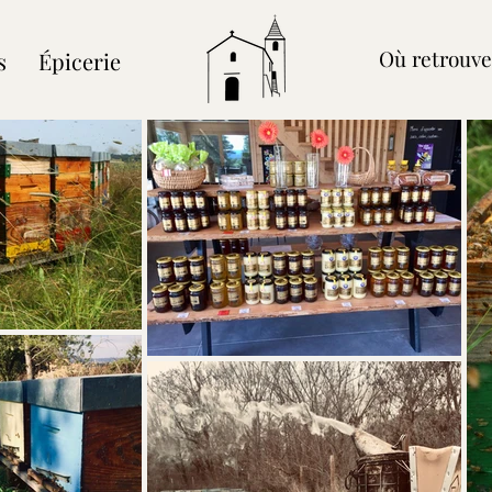
Où retrouve
s
Épicerie